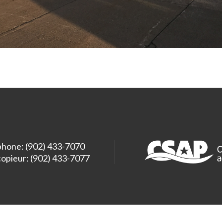
phone: (902) 433-7070
copieur: (902) 433-7077