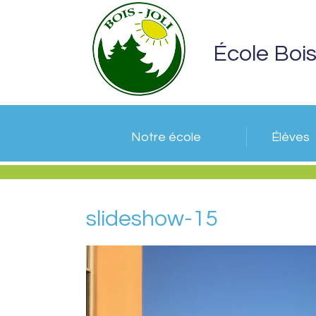
École Bois
Notre école
Élèves
slideshow-15