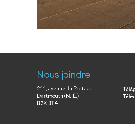
Nous joindre
211, avenue du Portage
Télé
Dartmouth (N.-É.)
Télé
B2X 3T4