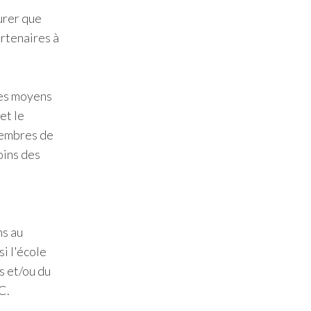
urer que
artenaires à
les moyens
et le
 membres de
oins des
ns au
i l'école
s et/ou du
C.