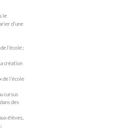
s le
arier d'une
de l'école ;
la création
x de l'école
au cursus
 dans des
aux élèves,
;