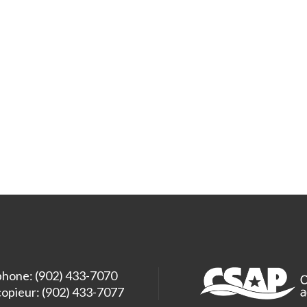
phone: (902) 433-7070
copieur: (902) 433-7077