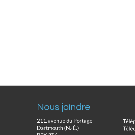
Nous joindre
211, avenue du Portage
Télé
Dartmouth (N.-É.)
Télé
B2X 3T4