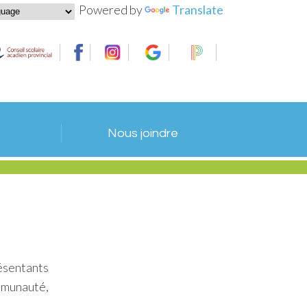
Powered by
Translate
Nous joindre
ésentants
mmunauté,