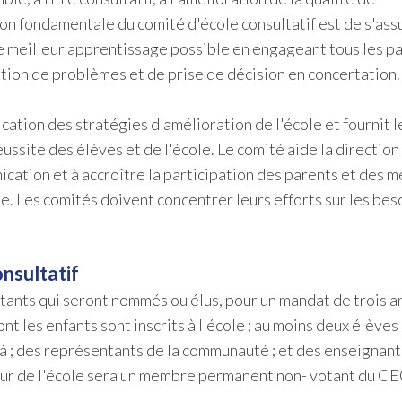
tion fondamentale du comité d'école consultatif est de s'ass
 le meilleur apprentissage possible en engageant tous les p
ution de problèmes et de prise de décision en concertation.
ication des stratégies d'amélioration de l'école et fournit 
site des élèves et de l'école. Le comité aide la direction 
ication et à accroître la participation des parents et des
e. Les comités doivent concentrer leurs efforts sur les bes
nsultatif
nts qui seront nommés ou élus, pour un mandat de trois a
les enfants sont inscrits à l'école ; au moins deux élèves s
là ; des représentants de la communauté ; et des enseignant
teur de l'école sera un membre permanent non- votant du CE