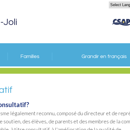
-Joli
Familles
Grandir en français
atif
onsultatif?
nisme légalement reconnu, composé du directeur et de repr
e soutien, des élèves, de parents et des membres de la co
e, à titre consultatif, à l'amélioration de la qualité de