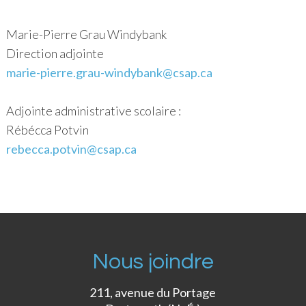
Marie-Pierre Grau Windybank
Direction adjointe
marie-pierre.grau-windybank@csap.ca
Adjointe administrative scolaire :
Rébécca Potvin
rebecca
.potvin@csap.ca
Nous joindre
211, avenue du Portage