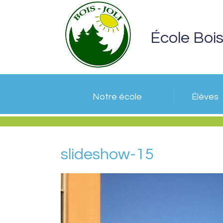
École Bois
Notre école
Élèves
slideshow-15