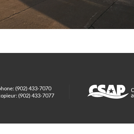
phone: (902) 433-7070
copieur: (902) 433-7077