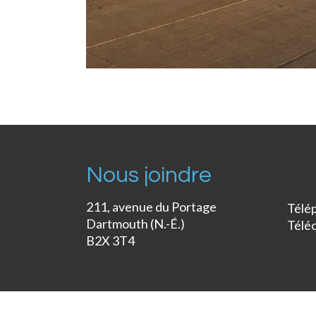
Nous joindre
211, avenue du Portage
Télé
Dartmouth (N.-É.)
Télé
B2X 3T4