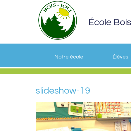
École Bois
Notre école
Élèves
slideshow-19